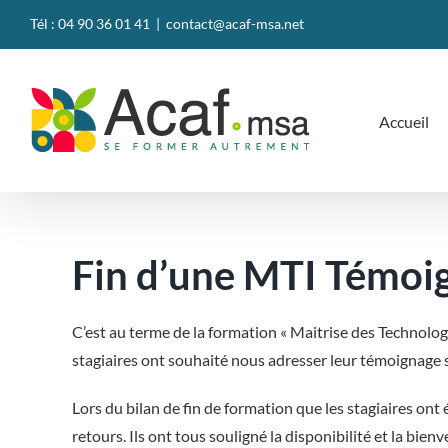
Passer
Tél : 04 90 36 01 41
|
contact@acaf-msa.net
au
contenu
Accueil
Fin d’une MTI Témoi
C’est au terme de la formation « Maitrise des Technologi
stagiaires ont souhaité nous adresser leur témoignage s
Lors du bilan de fin de formation que les stagiaires ont é
retours. Ils ont tous souligné la disponibilité et la bien