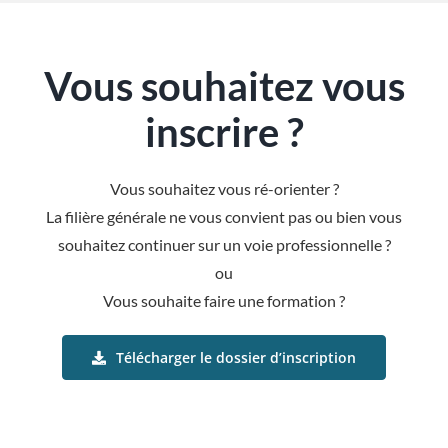
Anonyme - DECOUVERTE DES
Estelle
mon travail actuel et à venir.
Je suis très contente et je
METIERS DE L'HOTELLERIE, DE
Ilona
remercie les formateurs.
LA RESTAURATION ET DE LA
Vous souhaitez vous
Mylène
CUISINE
inscrire ?
Aïcha
Vous souhaitez vous ré-orienter ?
La filière générale ne vous convient pas ou bien vous
souhaitez continuer sur un voie professionnelle ?
ou
Vous souhaite faire une formation ?
Télécharger le dossier d’inscription