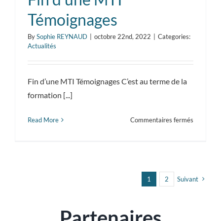
Témoignages
By
Sophie REYNAUD
|
octobre 22nd, 2022
|
Categories:
Actualités
Fin d’une MTI Témoignages C’est au terme de la
formation [...]
sur
Read More
Commentaires fermés
Fin
d’une
MTI
Témoigna
1
2
Suivant
Partenaires