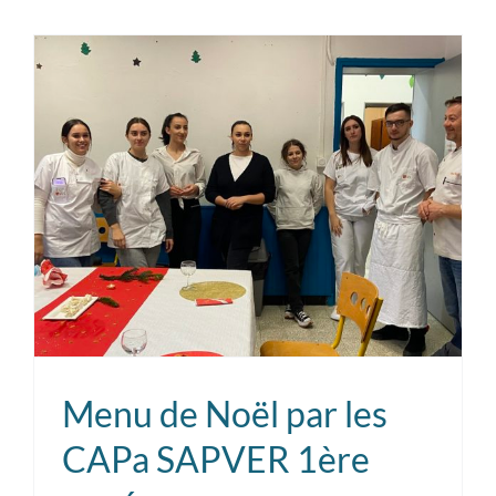
valeurs
du
6
au
10
novembr
2023
Menu de Noël par les
CAPa SAPVER 1ère