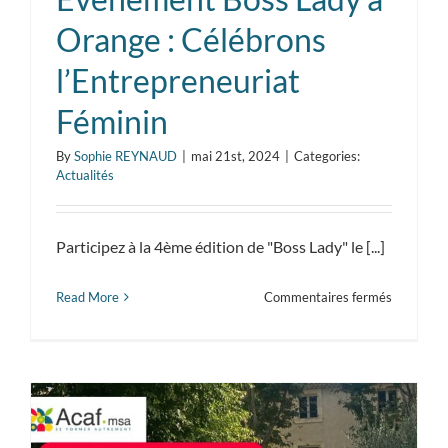
Orange : Célébrons
l’Entrepreneuriat
Féminin
By
Sophie REYNAUD
|
mai 21st, 2024
|
Categories:
Actualités
Participez à la 4ème édition de "Boss Lady" le [...]
sur
Read More
Commentaires fermés
Événeme
Boss
Lady
à
Orange
: