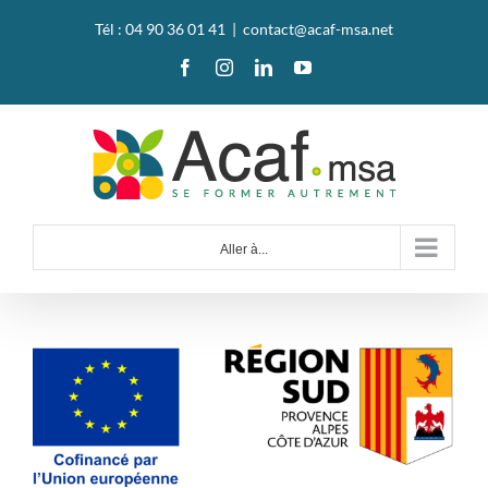
Passer
Tél : 04 90 36 01 41
|
contact@acaf-msa.net
au
Facebook
Instagram
LinkedIn
YouTube
contenu
Aller à...