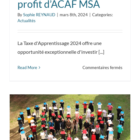
profit d’ACAF MSA
By
Sophie REYNAUD
|
mars 8th, 2024
|
Categories:
Actualités
La Taxe d'Apprentissage 2024 offre une
opportunité exceptionnelle d'investir [...]
sur
Read More
Commentaires fermés
Investiss
dans
l’avenir
professio
avec
la
Taxe
d’Apprent
au
profit