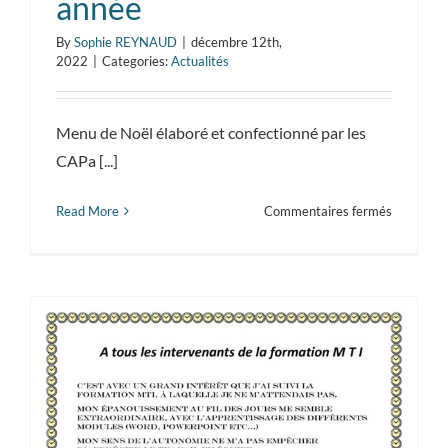
année
By
Sophie REYNAUD
|
décembre 12th,
2022
|
Categories:
Actualités
Menu de Noël élaboré et confectionné par les
CAPa [...]
sur
Read More
Commentaires fermés
Menu
de
Noël
par
les
CAPa
SAPVER
1ère
année