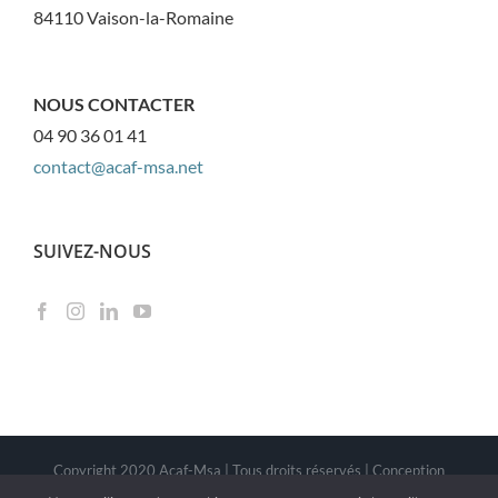
84110 Vaison-la-Romaine
NOUS CONTACTER
04 90 36 01 41
contact@acaf-msa.net
SUIVEZ-NOUS
Copyright 2020 Acaf-Msa | Tous droits réservés | Conception
Imagin'UP Communication
|
Mentions légales