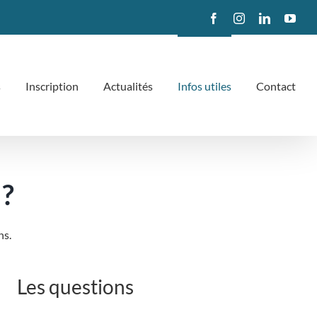
Facebook
Instagram
LinkedIn
You
s
Inscription
Actualités
Infos utiles
Contact
 ?
ns.
Les questions