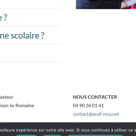
 ?
ine scolaire ?
asteur
NOUS CONTACTER
ison-la-Romaine
04 90 36 01 41
contact@acaf-msa.net
eilleure expérience sur notre site web. Si vous continuez à utiliser ce