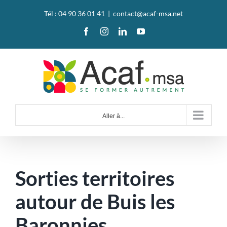
Passer
Tél : 04 90 36 01 41
|
contact@acaf-msa.net
au
Facebook
Instagram
LinkedIn
YouTube
contenu
Aller à...
Sorties territoires
autour de Buis les
Baronnies