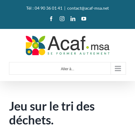
Passer
Tél : 04 90 36 01 41
|
contact@acaf-msa.net
au
Facebook
Instagram
LinkedIn
YouTube
contenu
Aller à...
Jeu sur le tri des
déchets.